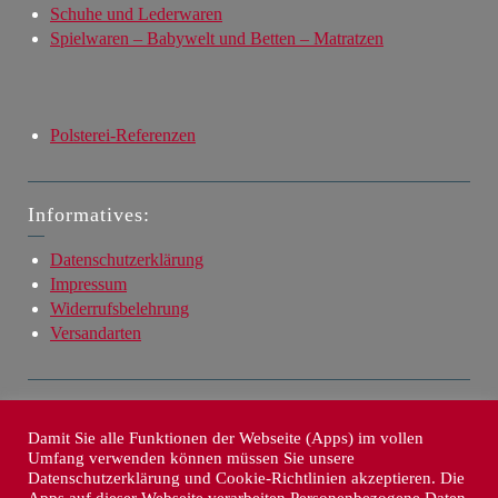
Schuhe und Lederwaren
Spielwaren – Babywelt und Betten – Matratzen
Polsterei-Referenzen
Informatives:
Datenschutzerklärung
Impressum
Widerrufsbelehrung
Versandarten
Service:
Damit Sie alle Funktionen der Webseite (Apps) im vollen
Internetagentur Sebnitz
Umfang verwenden können müssen Sie unsere
Datenschutzerklärung und Cookie-Richtlinien akzeptieren. Die